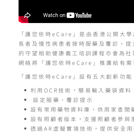
「護您依時eCare」是由香港公開
長者及慢性病患者按時服藥及覆診，提
的守望相助健康義工培訓課程亦會為社
網絡將「護您依時eCare」推廣給有
「護您依時eCare」設有五大創新功能
利用OCR技術，簡易輸入藥袋資料
設定服藥、覆診提示
設有常用藥物資料庫，供用家查閱
設有照顧者版本，支援照顧者參與
透過AR虛擬實境技術，提供安全