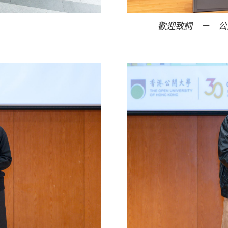
’
歡迎致詞 － 公