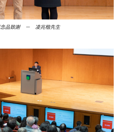
念品致謝 － 凌兆楷先生