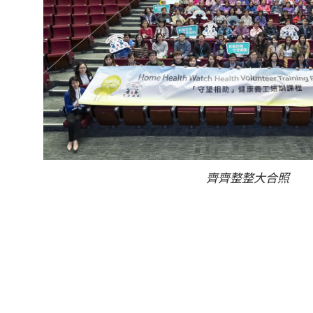
齊齊整整大合照