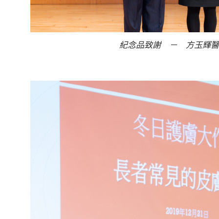
紀念品致謝 － 方玉輝醫