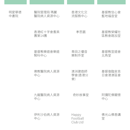
明愛華德
醫院管理局 瑪麗
香港文化交
基督教信心會
中書院
醫院病人資源中心
流服務中心
藍地福音堂
香港紅十字會耆英
孝思園
基督教榮耀社
團第14團
區教會路加堂
基督教樂道會樂道
青田之優音
基督教宣道會
腎科中心
樂制作室
北角堂
佛教醫院病人資源
澳洲建造師
基督復臨安息
中心
學會(香港分
日會港澳區會
會)
九龍醫院病人資源
奇妙故事堂
阿彌陀佛關懷
中心
中心
伊利沙伯病人資源
Happy
佛光山佛香講
中心
Football
堂
Club Ltd