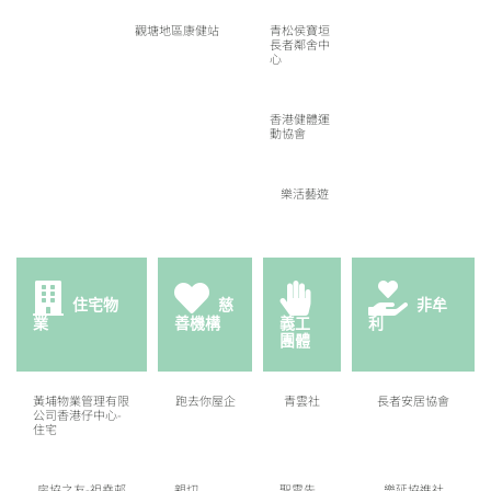
觀塘地區康健站
青松侯寶垣
長者鄰舍中
心
香港健體運
動協會
樂活藝遊
住宅物
慈
非牟
業
善機構
義工
利
團體
黃埔物業管理有限
跑去你屋企
青雲社
長者安居協會
公司香港仔中心-
住宅
房協之友-祖堯邨
親切
聖雲先
樂延協進社