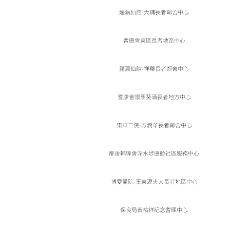
蓬瀛仙館-大埔長者鄰舍中心
耆康會東區長者地區中心
蓬瀛仙館-祥華長者鄰舍中心
耆康會懷熙葵涌長者地方中心
東華三院-方潤華長者鄰舍中心
鄰舍輔導會深水埗康齡社區服務中心
博愛醫院-王東源夫人長者地區中心
保良局黃祐祥紀念耆暉中心