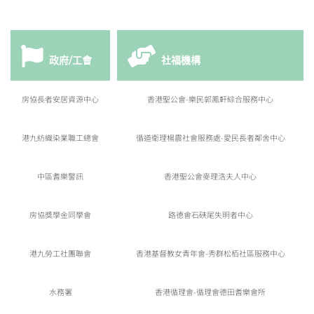
政府/工會
社福機構
房協長者安居資源中心
香港聖公會-樂民郭鳳軒綜合服務中心
港九紡織染業職工總會
循道衛理楊震社會服務處-愛民長者鄰舍中心
中區耆樂警訊
香港聖公會麥理浩夫人中心
房協獎學金同學會
路德會石硤尾失明者中心
港九勞工社團聯會
香港基督教女青年會-秀群松栢社區服務中心
水務署
香港循理會-循理會德田耆樂會所