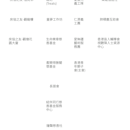
(Treats)
義工隊
房協之友-觀龍樓
童夢工作坊
仁濟義
肺積塵互助會
工團
房協之友-觀塘花
生命樂章慈
愛無疆
香港盲人輔導會
園大廈
善基金
藝術服
視聽障人士資源
務團
中心
耆開得勝關
香港青
懷基金
年獅子
會(主會)
長晉會
結伴同行慈
善基金服務
中心
鐘聲慈善社