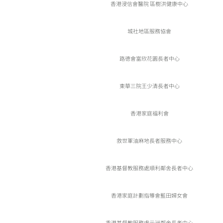
香港浸信會醫院 區樹洪健康中心
城社地區服務協會
路德會富欣花園長者中心
東華三院王少清長者中心
香港家庭福利會
救世軍油麻地長者服務中心
香港基督教服務處順利鄰舍長者中心
香港家庭計劃指導會藍田婦女會
香港基督教服務處元洲鄰舍長者中心