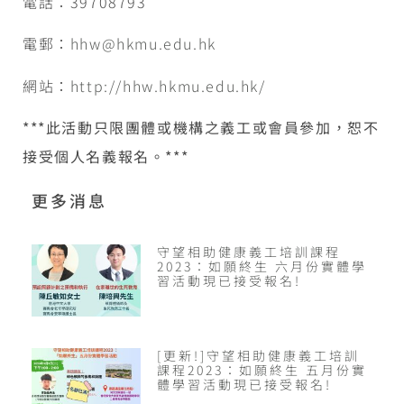
電話：39708793
電郵：
hhw@hkmu.edu.hk
網站：
http://hhw.hkmu.edu.hk/
***
此活動只限團體或機構之義工或會員參加，恕不
接受個人名義報名。
***
更多消息
守望相助健康義工培訓課程
2023：如願終生 六月份實體學
習活動現已接受報名!
[更新!]守望相助健康義工培訓
課程2023：如願終生 五月份實
體學習活動現已接受報名!