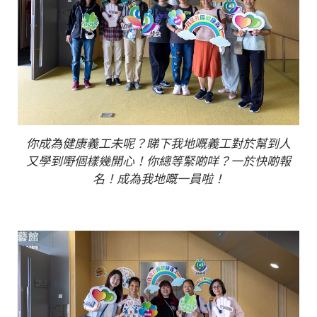
你成為健康義工未呢？睇下我地嘅義工對於幫到人
又學到嘢個樣幾開心！你總等緊啲咩？一於快啲報
名！成為我地嘅一員啦！