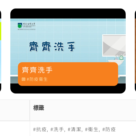
齊齊洗手
防疫衛生
標籤
抗疫
,
洗手
,
清潔
,
衞生
,
防疫