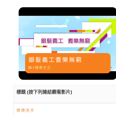
銀髮義工耆樂無窮
健康生活
標題
(
按下列連結
觀看
影片
)
齊齊洗手