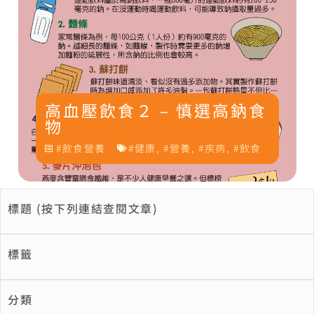
高血壓飲食２ – 慎選高鈉食
物
飲食營養
健康
,
營養
,
疾病
,
飲食
標題 (按下列連結查閱文章)
標籤
分類