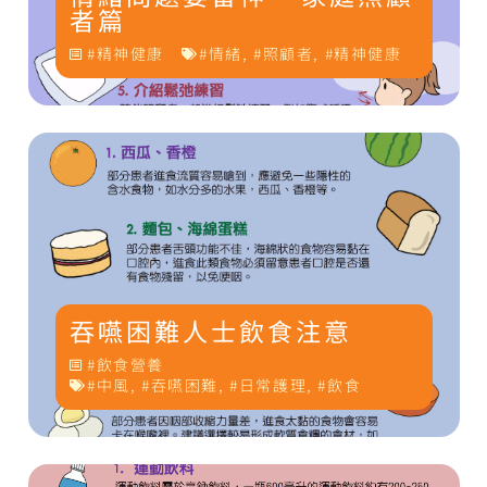
者篇
精神健康
情緒
,
照顧者
,
精神健康
吞嚥困難人士飲食注意
飲食營養
中風
,
吞嚥困難
,
日常護理
,
飲食