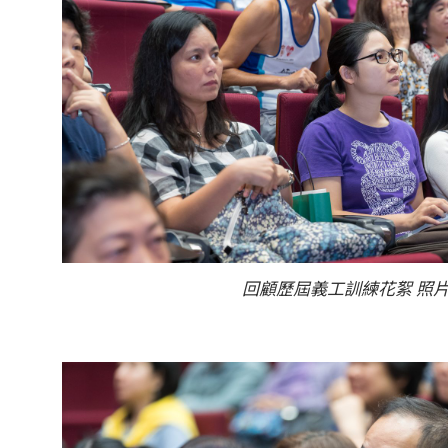
回顧歷屆義工訓練花絮 照