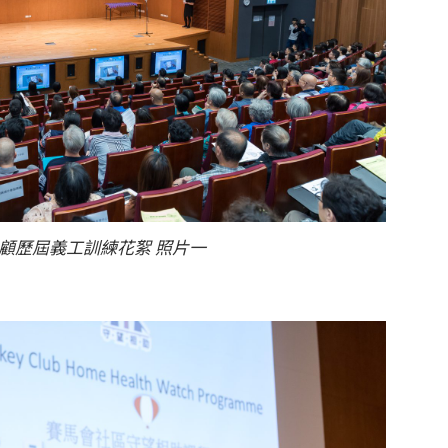
顧歷屆義工訓練花絮 照片一