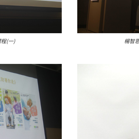
程(一)
楊智恩