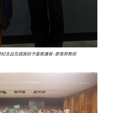
發紀念品及感謝狀予嘉賓講者–曾偉男教授