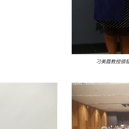
刁美霞教授頒