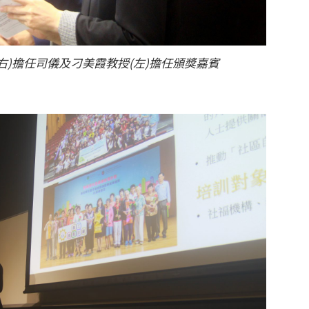
右)擔任司儀及刁美霞教授(左)擔任頒獎嘉賓