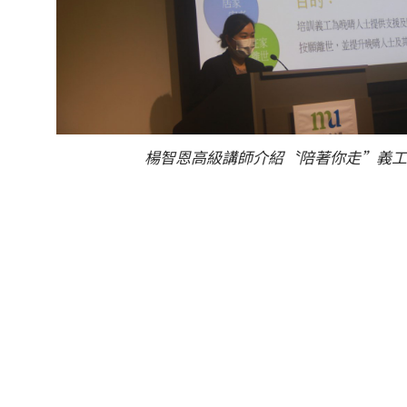
楊智恩高級講師介紹〝陪著你走”義工