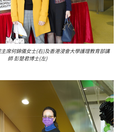
主席何錦儀女士(右)及香港浸會大學護理教育部講
師 彭楚君博士(左)