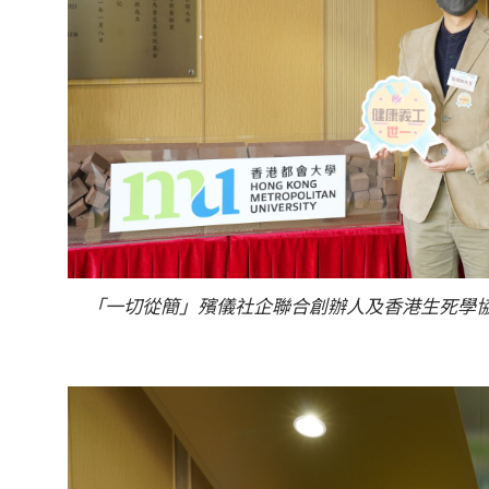
「一切從簡」殯儀社企聯合創辦人及香港生死學協