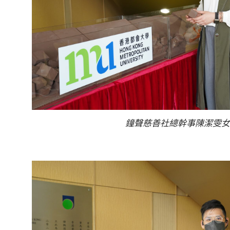
鐘聲慈善社總幹事陳潔雯女