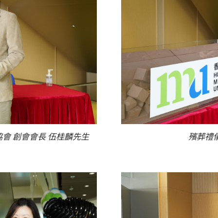
會 創會會長 伍桂麟先生
殯葬禮