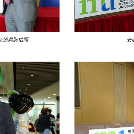
持道具牌拍照
安