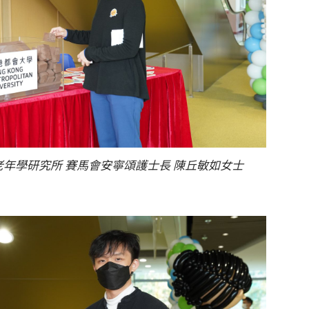
年學研究所 賽馬會安寧頌護士長 陳丘敏如女士