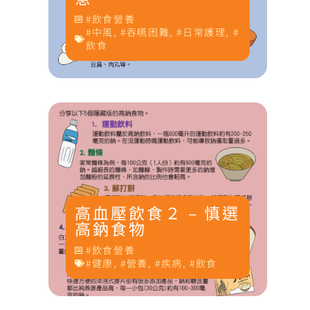
氣
飲食營養
溫
中風
,
吞嚥困難
,
日常護理
,
飲食
瓜
雞
高血壓飲食２ – 慎選
高鈉食物
品
飲食營養
皮
健康
,
營養
,
疾病
,
飲食