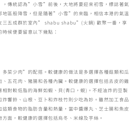
”，傳統認為”小雪”前後，大地將要迎來初雪，標誌著
部地區般降雪，但是隨著”小雪”的來臨，相信本港的氣
成群於室內” shabu shabu”(火鍋) 歡聚一番，享
的時候便要留意以下幾點：
”多菜少肉”的配搭。較健康的做法是多選擇各種菇類和
肉、五花肉、豬腸和各種內臟。較健康的選擇包括去皮的
相對較低脂的海鮮如蝦、貝(青口，蜆)。不經油炸的豆製
如炸響鈴、山根、豆卜和炸枝竹則少吃為妙。雖然加工食
加這類食物的脂肪含量和熱量，當中醬爆丸、芝士腸和魚
物方面，較健康的選擇包括烏冬、米線及芋絲。