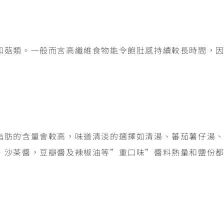
和菇類。一般而言高纖維食物能令飽肚感持續較長時間，
脂肪的含量會較高，味道清淡的選擇如清湯、蕃茄薯仔湯
，沙茶醬，豆瓣醬及辣椒油等”重口味”醬料熱量和鹽份