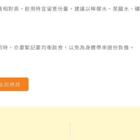
量相對高，飲用時宜留意份量。建議以檸檬水、蒸餾水、
同時，亦要緊記要均衡飲食，以免為身體帶來過份負擔。
返回網誌