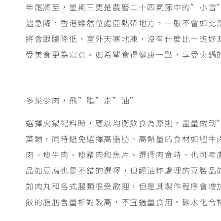
年尾將至，星期三更是農曆二十四氣節中的”小雪
溫急降，香港雖然位處亞熱帶地方，一般不會如北
將會跟隨降低，室外天寒地凍，沒有什麼比一班好友三五
受美食更為寫意。如希望食得健康一點，享受火鍋
多菜少肉，飛”脂”走”油”
選擇火鍋配料時，應以均衡飲食為原則，盡量做到
菜類，同時避免選擇高脂肪、高熱量的食材如肥牛
肉、瘦牛肉、瘦豬肉和魚片。選擇肉食時，也可考慮
品如豆腐也是不錯的選擇，但經油炸處理的豆製品
如肉丸和各式腸類很受歡迎，但是其製作程序會增
餃的脂肪含量相對較高，不宜過量食用。碳水化合