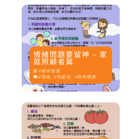
因
情緒問題要留神 – 家
庭照顧者篇
精神健康
情緒
,
照顧者
,
精神健康
、
都