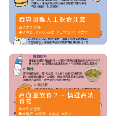
吞嚥困難人士飲食注意
飲食營養
中風
,
吞嚥困難
,
日常護理
,
飲食
高血壓飲食２ – 慎選高鈉
食物
飲食營養
健康
,
營養
,
疾病
,
飲食