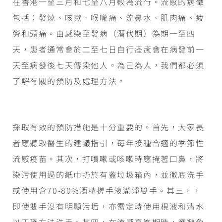
在香港一至三月和七至八月較為流行。流感的病徵
包括：發燒、咳嗽、喉嚨痛、流鼻水、肌肉痛、疲
勞和頭痛。由感染至發病（潛伏期）為期一至四
天，患者通常會於二至七日自行痊癒會在病發前一
天至病發後七天傳染他人。為己為人，我們都必須
了解有關的預防及處理方法。
採取有效的預防措施是十分重要的。首先，大家長
者應聽取醫生的建議指引，每年接種合適的季節性
流感疫苗。其次，打噴嗽或咳嗽時應掩著口鼻，將
染污使用過的紙巾扔於有蓋垃圾箱內，並徹底洗手
或使用含70-80%酒精搓手液潔淨雙手。其三，，
即使雙手沒有明顯污垢，亦需定時使用梘液和清水
以正確方法洗手。其四，在流感高峯期時，應避免