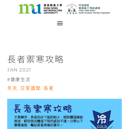
長者禦寒攻略
JAN 2021
健康生活
冬天
,
日常護理
,
長者