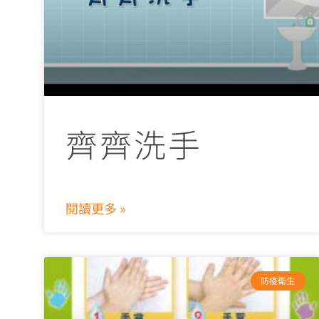
齊齊洗手
閱讀更多 »
防疫衛生