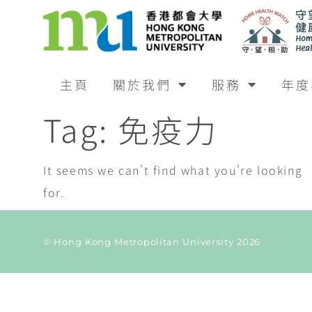
主頁
關於我們
服務
年度
Tag: 免疫力
It seems we can't find what you're looking
for.
© Hong Kong Metropolitan University 2026
Current Taxonomy: