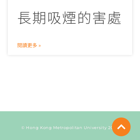
長期吸煙的害處
閱讀更多 »
© Hong Kong Metropolitan University 2026
Current Taxonomy: tags1