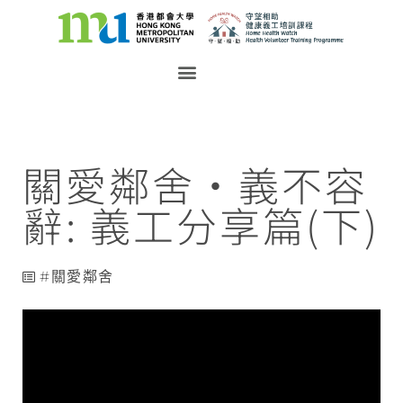
關愛鄰舍‧義不容
辭: 義工分享篇(下)
關愛鄰舍