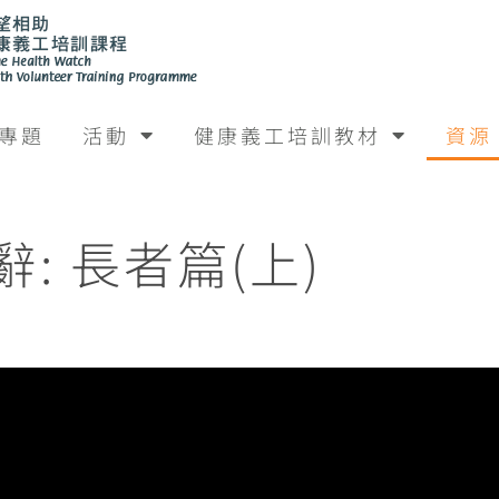
專題
活動
健康義工培訓教材
資源
: 長者篇(上)