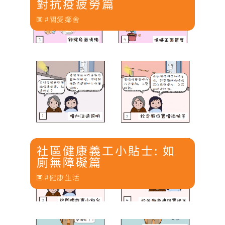
對抗疫疲勞篇
關愛鄰舍
社區健康義工小貼士: 如
廁無障礙篇
健康生活