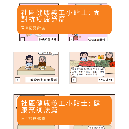
社區健康義工小貼士: 面
對抗疫疲勞篇
關愛鄰舍
社區健康義工小貼士: 健
康烹調法篇
飲食營養