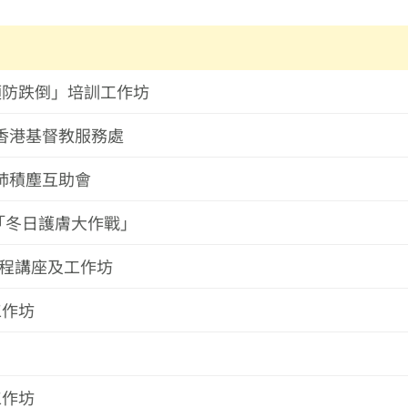
老‧預防跌倒」培訓工作坊
--香港基督教服務處
--肺積塵互助會
9「冬日護膚大作戰」
使課程講座及工作坊
工作坊
工作坊